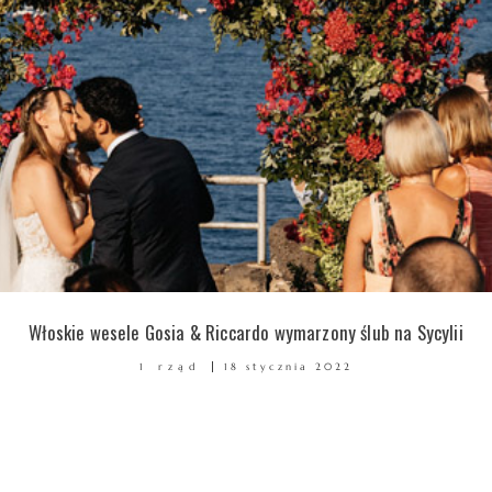
Włoskie wesele Gosia & Riccardo wymarzony ślub na Sycylii
1 rząd
18 stycznia 2022