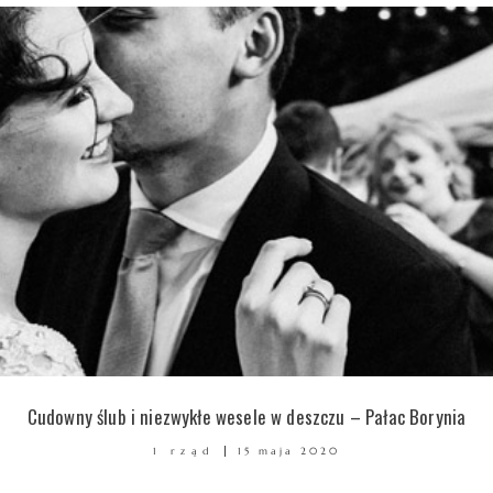
Cudowny ślub i niezwykłe wesele w deszczu – Pałac Borynia
1 rząd
15 maja 2020