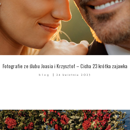
Fotografie ze ślubu Joasia i Krzysztof – Cicha 23 krótka zajawka
blog
24 kwietnia 2023