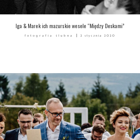
Iga & Marek ich mazurskie wesele “Między Deskami”
fotografia ślubna
2 stycznia 2020