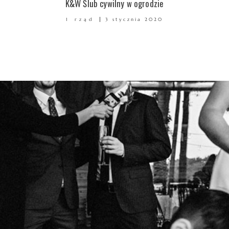
K&W Ślub cywilny w ogrodzie
1 rząd
3 stycznia 2020