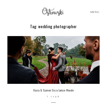
MENU
Tag: wedding photographer
HOME
HISTORIE
PORTFOLIO
O MNIE
Kasia & Szymon Oaza Leńcze Wesele
1 rząd
BLOG