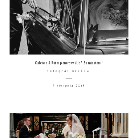
Gabriela & Rafał plenerowy ślub ” Za miastem “
fotograf kraków
3 sierpnia 2015