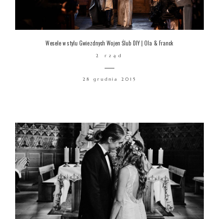
Wesele w stylu Gwiezdnych Wojen Ślub DIY | Ola & Franck
2 rząd
28 grudnia 2015