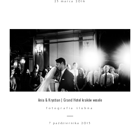
25 marca 2016
WARSZTATY
KONTAKT
© COPYRIGHT ŁUKASZ OSTROWSKI
Ania & Krystian | Grand Hotel kraków wesele
fotografia ślubna
7 października 2015