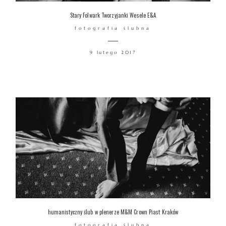
Stary Folwark Tworzyjanki Wesele E&A
fotografia ślubna
9 lutego 2017
humanistyczny ślub w plenerze M&M Crown Piast Kraków
fotografia ślubna