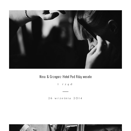
Nina & Grzegorz Hotel Pod Różą wesele
1 rząd
26 września 2014