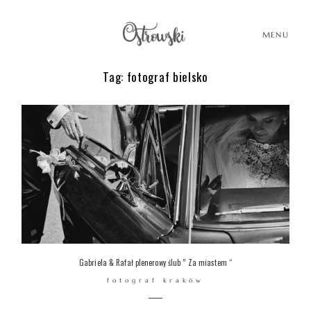
MENU
Tag: fotograf bielsko
HOME
HISTORIE
PORTFOLIO
O MNIE
Gabriela & Rafał plenerowy ślub ” Za miastem “
fotograf kraków
BLOG