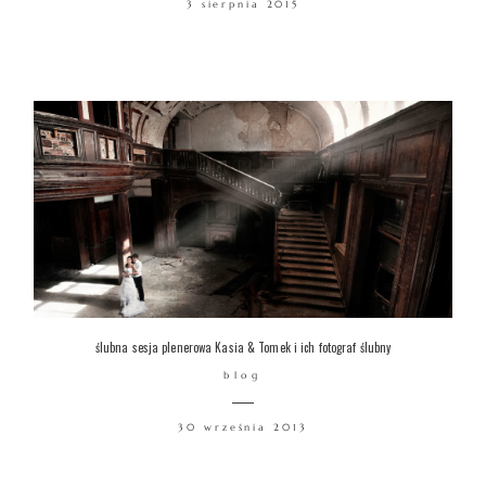
3 sierpnia 2015
WARSZTATY
KONTAKT
© COPYRIGHT ŁUKASZ OSTROWSKI
ślubna sesja plenerowa Kasia & Tomek i ich fotograf ślubny
blog
30 września 2013