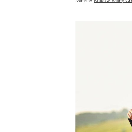
Kraków Valley Go
Miejsce: