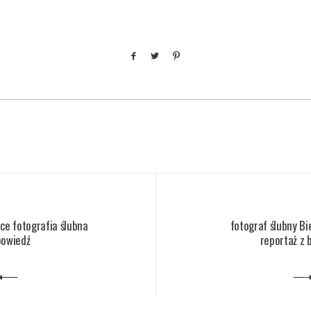
lce fotografia ślubna
fotograf ślubny Bi
powiedź
reportaż z 