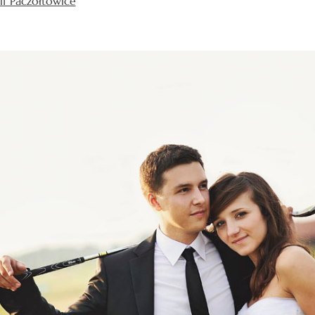
lf Paczółtowice