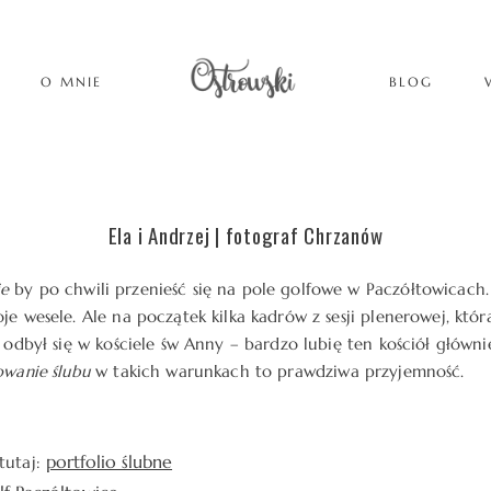
O MNIE
BLOG
Ela i Andrzej | fotograf Chrzanów
ie
by po chwili przenieść się na pole golfowe w Paczółtowicach.
je wesele. Ale na początek kilka kadrów z sesji plenerowej, któr
b odbył się w kościele św Anny – bardzo lubię ten kościół główn
owanie ślubu
w takich warunkach to prawdziwa przyjemność.
portfolio ślubne
tutaj: