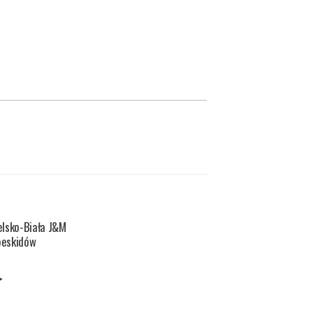
elsko-Biała J&M
beskidów