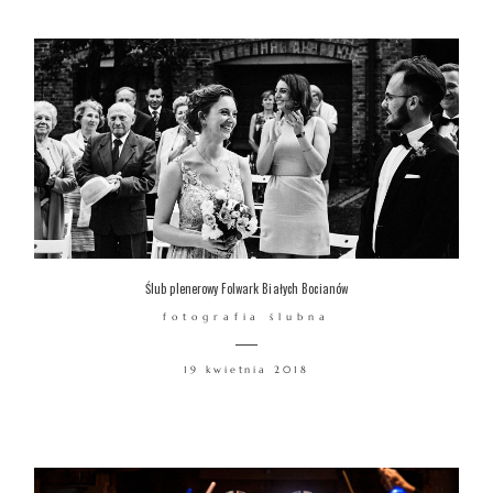
Ślub plenerowy Folwark Białych Bocianów
fotografia ślubna
19 kwietnia 2018