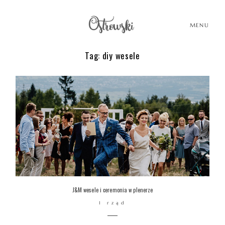
MENU
Tag: diy wesele
HOME
HISTORIE
PORTFOLIO
O MNIE
J&M wesele i ceremonia w plenerze
1 rząd
BLOG