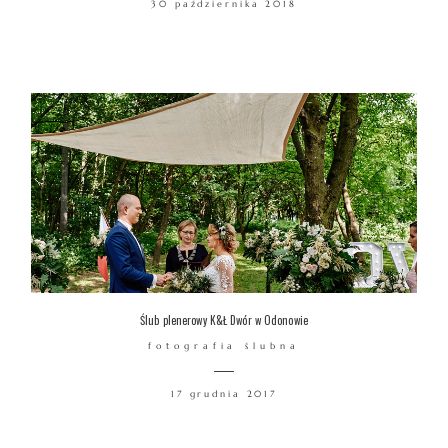
30 października 2018
WARSZTATY
KONTAKT
© COPYRIGHT ŁUKASZ OSTROWSKI
Ślub plenerowy K&Ł Dwór w Odonowie
fotografia ślubna
17 grudnia 2017