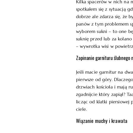
Kilka spacerów w nich na m
spotkałem się z sytuacją g
dobrze ale zdarza się, że 
panów z tym problemem spo
wyborem sukni – to one będ
suknię przed lub za kolano 
– wywrotka wisi w powietrz
Zapinanie garnituru ślubnego n
Jeśli macie garnitur na dw
pierwsze od góry. Dlaczego
drzwiach kościoła i mają r
zgadnijcie który zapiął? T
licząc od klatki piersiowej
ciele.
Wiązanie muchy i krawata