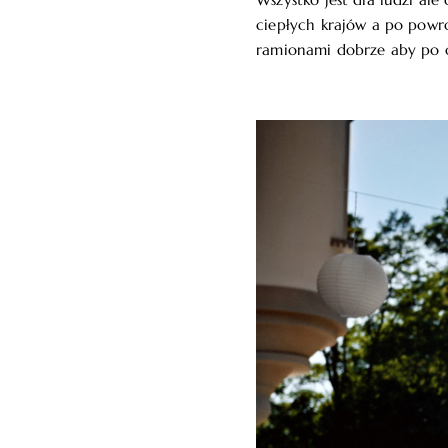
Wszystko jest dla ludzi al
ciepłych krajów a po powro
ramionami dobrze aby po op