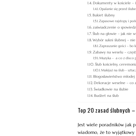
Dokumenty w kościele – 
Opalanie się przed ślub
Bukiet ślubny
Zapasowe rajstopy i poń
zaświadczenie o spowiedz
Ślub na głowie – jak nie
Wybór sukni ślubnej – nie 
Zapraszanie gości – bo 
Zabawy na weselu – częst
Muzyka – a co z disco 
Ślub kościelny, ceremon
Makijaż na ślub – sztucz
Błogosławieństwo młodej 
Dekoracje weselne – co 
Świadkowie na ślubie
Budżet na ślub
Top 20 zasad ślubnych –
Jest wiele poradników jak 
wiadomo, że to wyjątkowy d