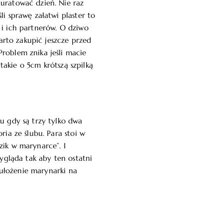
uratować dzień. Nie raz
i sprawę załatwi plaster to
 i ich partnerów. O dziwo
rto zakupić jeszcze przed
roblem znika jeśli macie
 takie o 5cm krótszą szpilką
u gdy są trzy tylko dwa
ria ze ślubu. Para stoi w
zik w marynarce”. I
wygląda tak aby ten ostatni
e ułożenie marynarki na