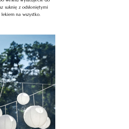
z po weselu wylatujecie do
sz suknię z odsłoniętymi
 lekiem na wszystko.