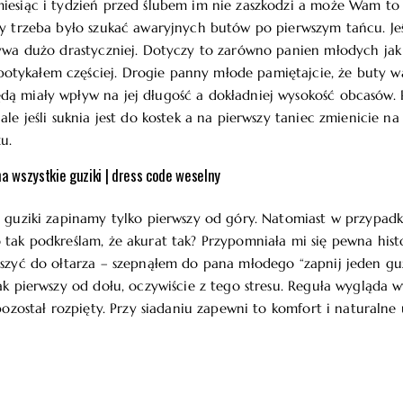
iesiąc i tydzień przed ślubem im nie zaszkodzi a może Wam to 
dy trzeba było szukać awaryjnych butów po pierwszym tańcu. Jeśl
bywa dużo drastyczniej. Dotyczy to zarówno panien młodych jak
tykałem częściej. Drogie panny młode pamiętajcie, że buty wa
ą miały wpływ na jej długość a dokładniej wysokość obcasów. P
ale jeśli suknia jest do kostek a na pierwszy taniec zmienicie na
u.
a wszystkie guziki | dress code weselny
a guziki zapinamy tylko pierwszy od góry. Natomiast w przypadk
 tak podkreślam, że akurat tak? Przypomniała mi się pewna histo
uszyć do ołtarza – szepnąłem do pana młodego “zapnij jeden gu
aak pierwszy od dołu, oczywiście z tego stresu. Reguła wygląda 
 pozostał rozpięty. Przy siadaniu zapewni to komfort i naturaln