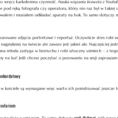
 to wręcz karkołomna czynność.
Nauka wiązania krawata z Youtu
e pod ręką fotografa czy operatora, który nie raz był w takiej sy
owałem i musiałem odkładać aparaty na bok. To samo dotyczy m
pozowane zdjęcia portretowe i reportaż. Oczywiście stres robi 
jpiękniej na świecie ale zawsze jest jakieś ale. Najczęściej jed
nna młoda zastyga w bezruchu i robi sztuczny uśmiech – z tego
my na luz! Jeśli chcesz poczytać o pozowaniu na sesji zapraszam
konkordatowy
w kościele są wymagane więc warto ich poinstruować jeszcze 
 solarium