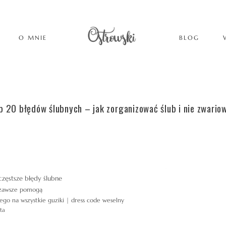
O MNIE
BLOG
p 20 błędów ślubnych – jak zorganizować ślub i nie zwario
częstsze błędy ślubne
e zawsze pomogą
ego na wszystkie guziki | dress code weselny
ta