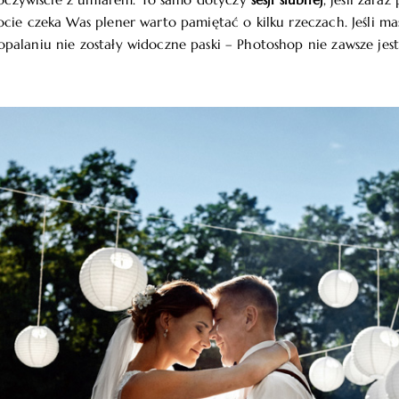
e oczywiście z umiarem. To samo dotyczy
sesji ślubnej
, jeśli zara
cie czeka Was plener warto pamiętać o kilku rzeczach. Jeśli ma
alaniu nie zostały widoczne paski – Photoshop nie zawsze jest