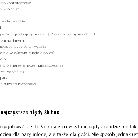
ślub konkordatowy
em – solarium
czochy na ślubie
i
 wywrócić go do góry nogami | Poradnik panny młodej cd
słuchaj innych.
kuzyn, bo sąsiad bo tak wypada
o nie w Waszym guście a po co?
polo?
ia w plenerze a może humanistyczny?
ne rzęsy, lakiery
pary
za dużo to niezdrowo
 najczęstsze błędy ślubne
przygotować się do ślubu ale co w sytuacji gdy coś idzie nie ta
zień dla pary młodej ale także dla gości. Nie sposób jednak ust