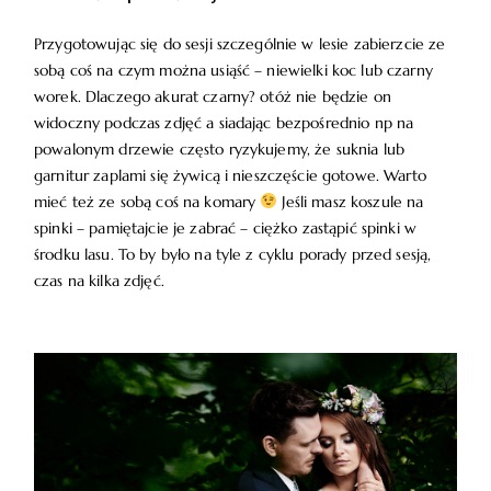
WARSZTATY
Przygotowując się do sesji szczególnie w lesie zabierzcie ze
sobą coś na czym można usiąść – niewielki koc lub czarny
worek. Dlaczego akurat czarny? otóż nie będzie on
KONTAKT
widoczny podczas zdjęć a siadając bezpośrednio np na
powalonym drzewie często ryzykujemy, że suknia lub
garnitur zaplami się żywicą i nieszczęście gotowe. Warto
mieć też ze sobą coś na komary
Jeśli masz koszule na
spinki – pamiętajcie je zabrać – ciężko zastąpić spinki w
środku lasu. To by było na tyle z cyklu porady przed sesją,
czas na kilka zdjęć.
© COPYRIGHT ŁUKASZ OSTROWSKI