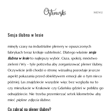
MENU
Sesja ślubna w lesie
HOME
minęły czasy na industrialne plenery w opuszczonych
fabrykach teraz króluje subtelność. Dlatego właśnie
sesja
HISTORIE
ślubna w lesie
to najlepszy wybór. Cisza, spokój, mnóstwo
zieleni i Wy – tyle potrzeba aby zorganizować plener ślubny.
Oczywiście jeśli chodzi o stronę wizualną pozostaje jeszcze
PORTFOLIO
aspekt pokazania przed obiektywem emocji ale o tym nieco
później. Las znajdziecie wszędzie więc bez względu na to
O MNIE
czy mieszkacie w Krakowie czy Gdańsku gdzieś w pobliżu go
odnajdziecie. Nie trzeba przemierzać setek kilometrów aby
mieć
piękne zdjęcia ślubne
.
BLOG
Co zabrać na plener ślubny?