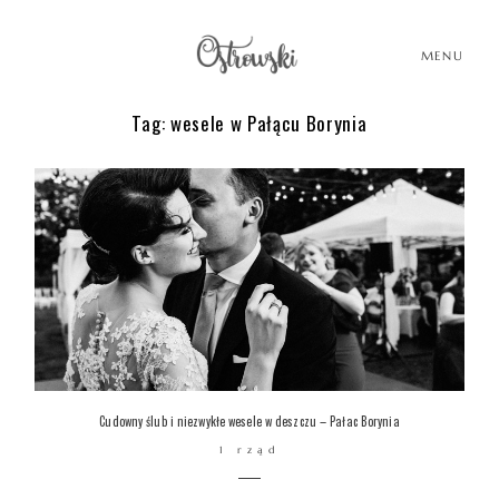
MENU
Tag: wesele w Pałącu Borynia
HOME
HISTORIE
PORTFOLIO
O MNIE
Cudowny ślub i niezwykłe wesele w deszczu – Pałac Borynia
1 rząd
BLOG