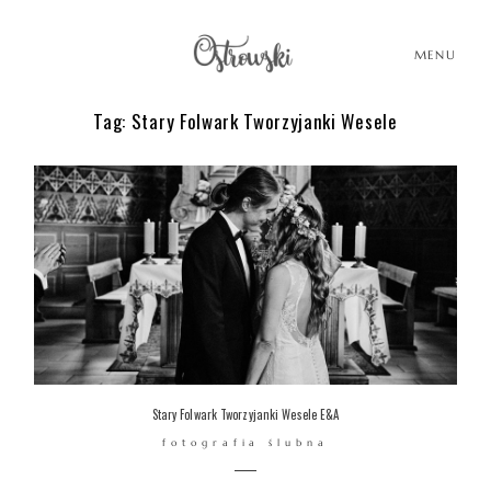
MENU
Tag: Stary Folwark Tworzyjanki Wesele
HOME
HISTORIE
PORTFOLIO
O MNIE
Stary Folwark Tworzyjanki Wesele E&A
fotografia ślubna
BLOG