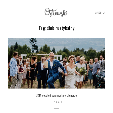
MENU
Tag: ślub rustykalny
HOME
HISTORIE
PORTFOLIO
O MNIE
J&M wesele i ceremonia w plenerze
1 rząd
BLOG