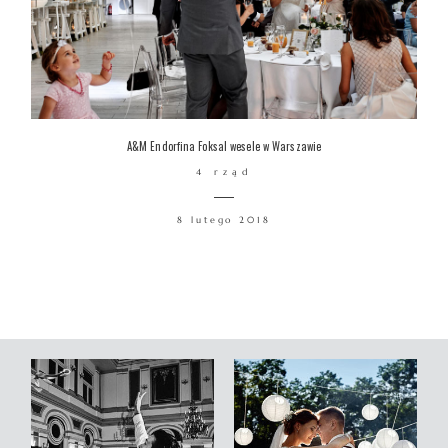
A&M Endorfina Foksal wesele w Warszawie
4 rząd
8 lutego 2018