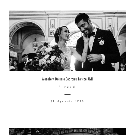
Wesele w Dolinie Cedronu Leńcze J&H
3 rząd
31 stycznia 2018