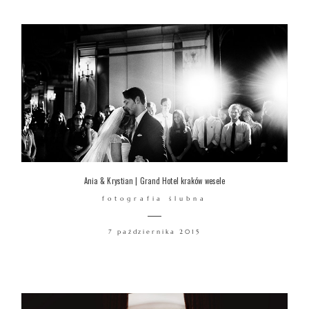
Ania & Krystian | Grand Hotel kraków wesele
fotografia ślubna
7 października 2015