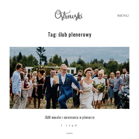
MENU
Tag: ślub plenerowy
HOME
HISTORIE
PORTFOLIO
O MNIE
J&M wesele i ceremonia w plenerze
1 rząd
BLOG