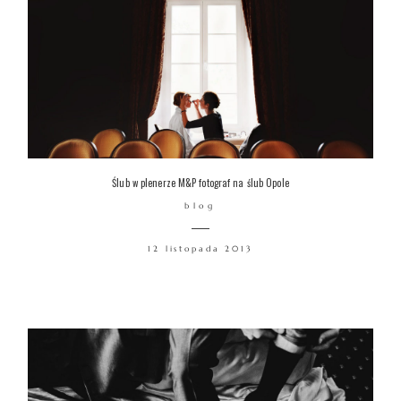
Ślub w plenerze M&P fotograf na ślub Opole
blog
12 listopada 2013