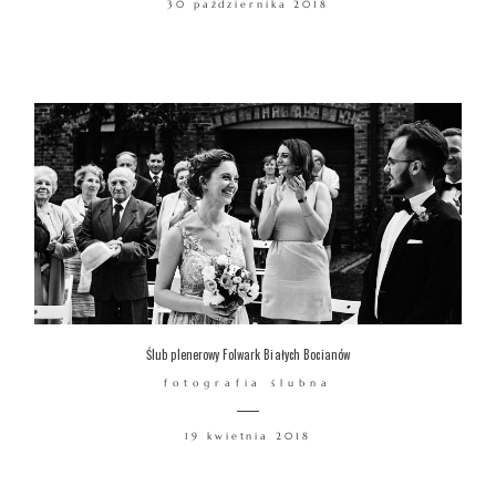
30 października 2018
WARSZTATY
KONTAKT
© COPYRIGHT ŁUKASZ OSTROWSKI
Ślub plenerowy Folwark Białych Bocianów
fotografia ślubna
19 kwietnia 2018