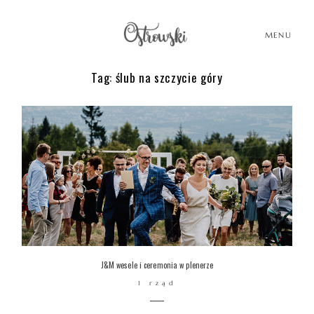
MENU
Tag: ślub na szczycie góry
HOME
HISTORIE
PORTFOLIO
O MNIE
J&M wesele i ceremonia w plenerze
1 rząd
BLOG