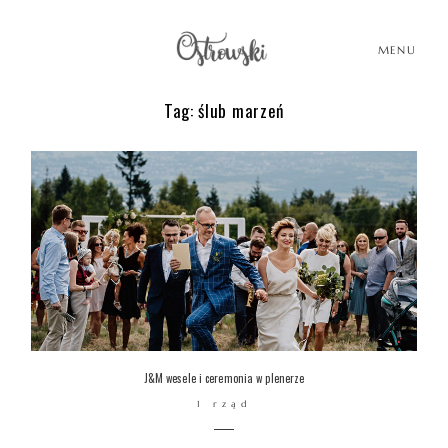
MENU
Tag: ślub marzeń
HOME
HISTORIE
PORTFOLIO
O MNIE
J&M wesele i ceremonia w plenerze
1 rząd
BLOG