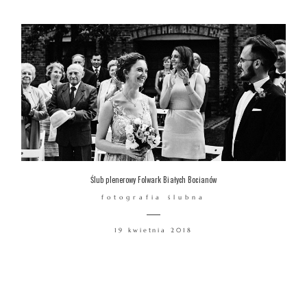
Ślub plenerowy Folwark Białych Bocianów
fotografia ślubna
19 kwietnia 2018