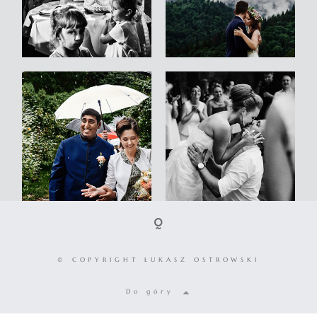
© COPYRIGHT ŁUKASZ OSTROWSKI
Do góry