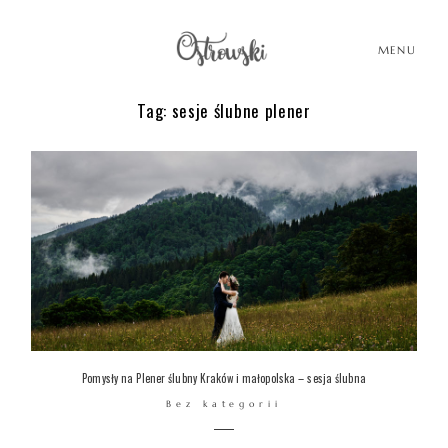
MENU
Tag: sesje ślubne plener
HOME
HISTORIE
PORTFOLIO
O MNIE
Pomysły na Plener ślubny Kraków i małopolska – sesja ślubna
Bez kategorii
BLOG