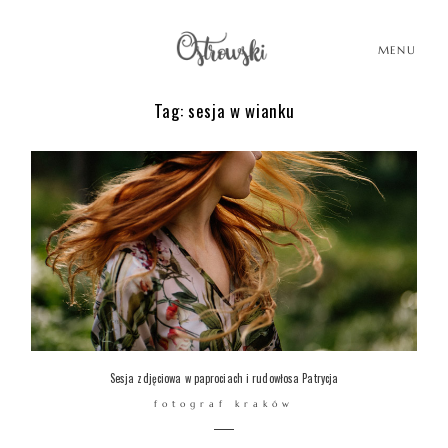
MENU
Tag: sesja w wianku
HOME
HISTORIE
PORTFOLIO
O MNIE
Sesja zdjęciowa w paprociach i rudowłosa Patrycja
fotograf kraków
BLOG