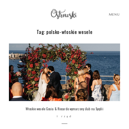
MENU
Tag: polsko-włoskie wesele
HOME
HISTORIE
PORTFOLIO
O MNIE
Włoskie wesele Gosia & Riccardo wymarzony ślub na Sycylii
1 rząd
BLOG