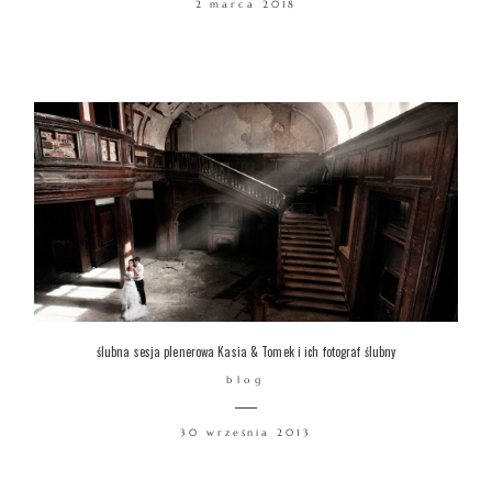
2 marca 2018
WARSZTATY
KONTAKT
© COPYRIGHT ŁUKASZ OSTROWSKI
ślubna sesja plenerowa Kasia & Tomek i ich fotograf ślubny
blog
30 września 2013