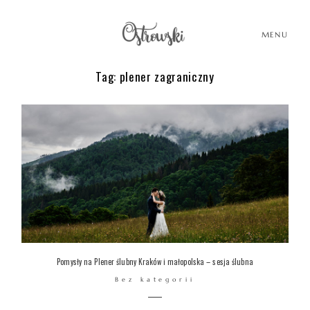
MENU
Tag: plener zagraniczny
HOME
HISTORIE
PORTFOLIO
O MNIE
Pomysły na Plener ślubny Kraków i małopolska – sesja ślubna
Bez kategorii
BLOG