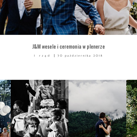
J&M wesele i ceremonia w plenerze
1 rząd
30 października 2018