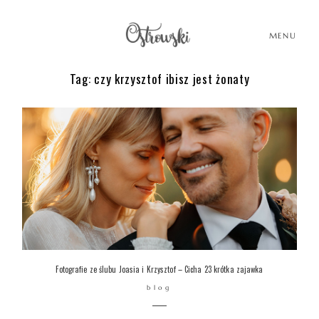
MENU
Tag: czy krzysztof ibisz jest żonaty
HOME
HISTORIE
PORTFOLIO
O MNIE
Fotografie ze ślubu Joasia i Krzysztof – Cicha 23 krótka zajawka
blog
BLOG