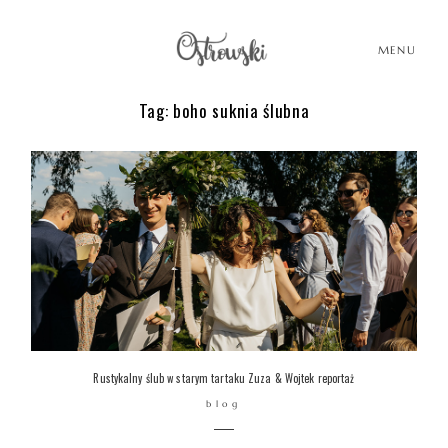
MENU
Tag: boho suknia ślubna
HOME
HISTORIE
PORTFOLIO
O MNIE
Rustykalny ślub w starym tartaku Zuza & Wojtek reportaż
blog
BLOG