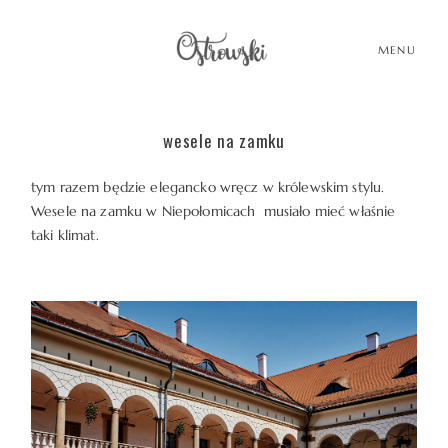
MENU
wesele na zamku
HOME
tym razem będzie elegancko wręcz w królewskim stylu.
Wesele na zamku w Niepołomicach musiało mieć właśnie
HISTORIE
taki klimat.
PORTFOLIO
O MNIE
BLOG