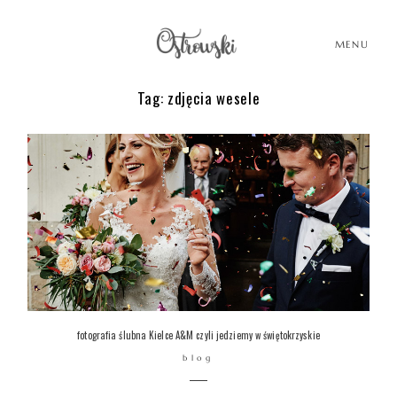
MENU
Tag: zdjęcia wesele
HOME
HISTORIE
PORTFOLIO
O MNIE
fotografia ślubna Kielce A&M czyli jedziemy w świętokrzyskie
blog
BLOG