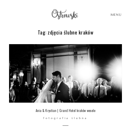
MENU
Tag: zdjęcia ślubne kraków
HOME
HISTORIE
PORTFOLIO
O MNIE
Ania & Krystian | Grand Hotel kraków wesele
fotografia ślubna
BLOG