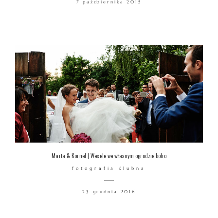
7 października 2015
WARSZTATY
KONTAKT
© COPYRIGHT ŁUKASZ OSTROWSKI
Marta & Kornel | Wesele we własnym ogrodzie boho
fotografia ślubna
23 grudnia 2016