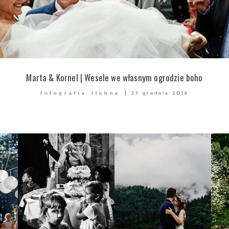
Marta & Kornel | Wesele we własnym ogrodzie boho
fotografia ślubna
23 grudnia 2016