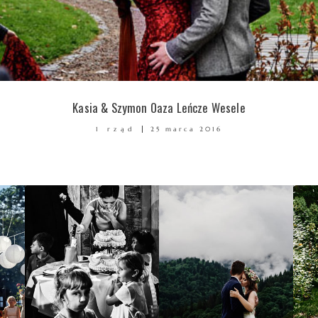
Kasia & Szymon Oaza Leńcze Wesele
1 rząd
25 marca 2016