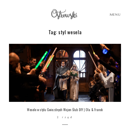
MENU
Tag: styl wesela
HOME
HISTORIE
PORTFOLIO
O MNIE
Wesele w stylu Gwiezdnych Wojen Ślub DIY | Ola & Franck
2 rząd
BLOG