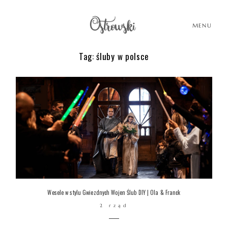
MENU
Tag: śluby w polsce
HOME
HISTORIE
PORTFOLIO
O MNIE
Wesele w stylu Gwiezdnych Wojen Ślub DIY | Ola & Franck
2 rząd
BLOG