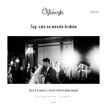
MENU
Tag: sala na wesele kraków
HOME
HISTORIE
PORTFOLIO
O MNIE
Ania & Krystian | Grand Hotel kraków wesele
fotografia ślubna
BLOG