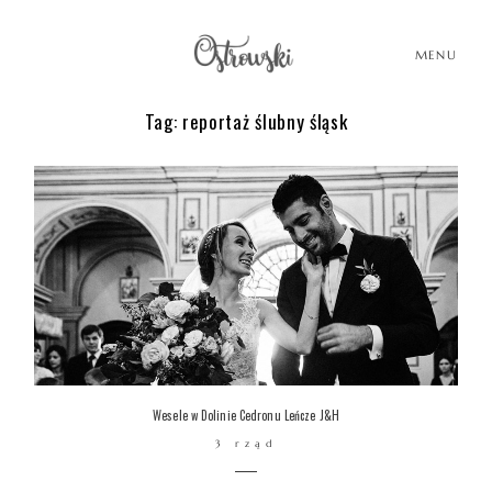
MENU
Tag: reportaż ślubny śląsk
HOME
HISTORIE
PORTFOLIO
O MNIE
Wesele w Dolinie Cedronu Leńcze J&H
3 rząd
BLOG