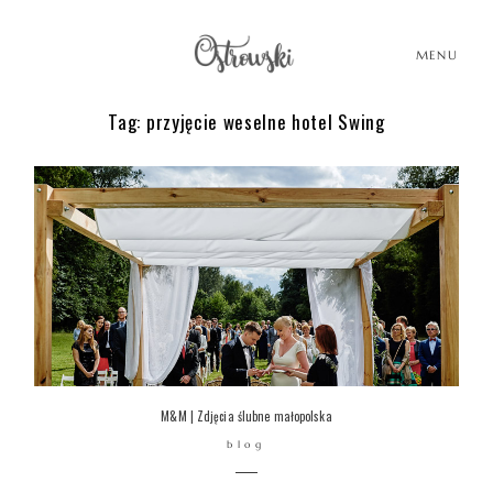
MENU
Tag: przyjęcie weselne hotel Swing
HOME
HISTORIE
PORTFOLIO
O MNIE
M&M | Zdjęcia ślubne małopolska
blog
BLOG