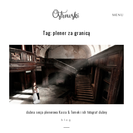
MENU
Tag: plener za granicą
HOME
HISTORIE
PORTFOLIO
O MNIE
ślubna sesja plenerowa Kasia & Tomek i ich fotograf ślubny
blog
BLOG