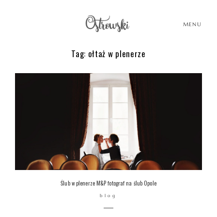
MENU
Tag: ołtaż w plenerze
HOME
HISTORIE
PORTFOLIO
O MNIE
Ślub w plenerze M&P fotograf na ślub Opole
blog
BLOG