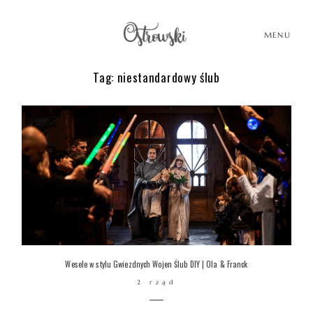
MENU
Tag: niestandardowy ślub
HOME
HISTORIE
PORTFOLIO
O MNIE
Wesele w stylu Gwiezdnych Wojen Ślub DIY | Ola & Franck
2 rząd
BLOG