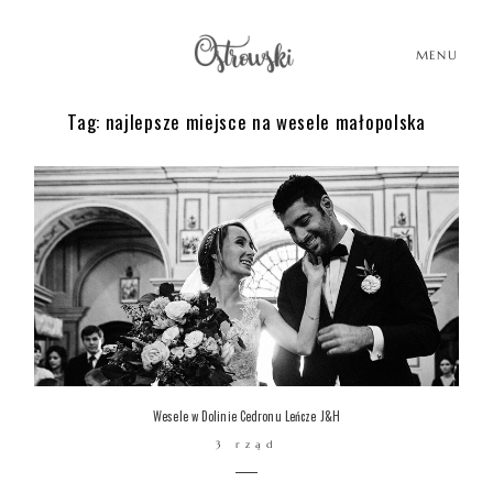
MENU
Tag: najlepsze miejsce na wesele małopolska
HOME
HISTORIE
PORTFOLIO
O MNIE
Wesele w Dolinie Cedronu Leńcze J&H
3 rząd
BLOG