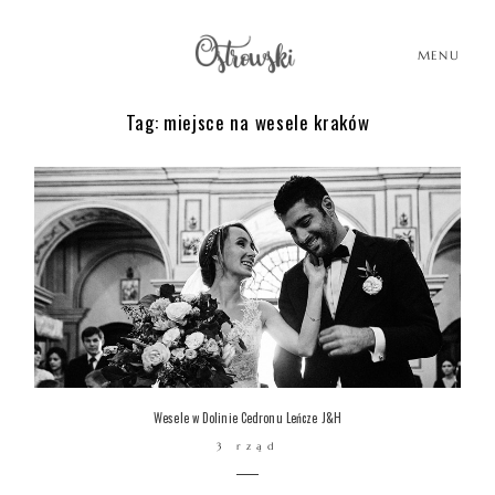
MENU
Tag: miejsce na wesele kraków
HOME
HISTORIE
PORTFOLIO
O MNIE
Wesele w Dolinie Cedronu Leńcze J&H
3 rząd
BLOG