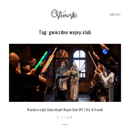
MENU
Tag: gwiezdne wojny slub
HOME
HISTORIE
PORTFOLIO
O MNIE
Wesele w stylu Gwiezdnych Wojen Ślub DIY | Ola & Franck
2 rząd
BLOG