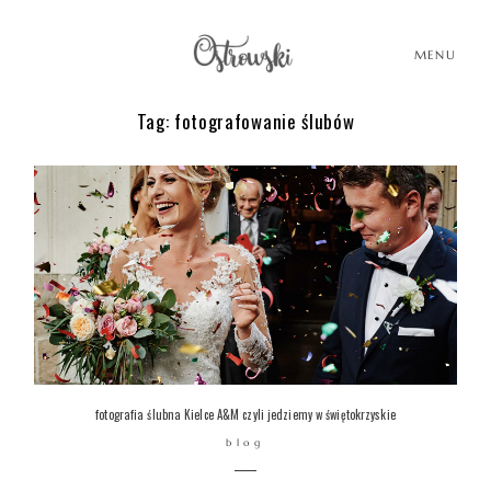
MENU
Tag: fotografowanie ślubów
HOME
HISTORIE
PORTFOLIO
O MNIE
fotografia ślubna Kielce A&M czyli jedziemy w świętokrzyskie
blog
BLOG