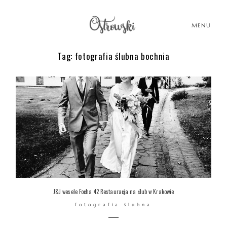
MENU
Tag: fotografia ślubna bochnia
HOME
HISTORIE
PORTFOLIO
O MNIE
J&J wesele Focha 42 Restauracja na ślub w Krakowie
fotografia ślubna
BLOG