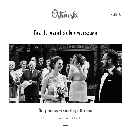
MENU
Tag: fotograf ślubny warszawa
HOME
HISTORIE
PORTFOLIO
O MNIE
Ślub plenerowy Folwark Białych Bocianów
fotografia ślubna
BLOG