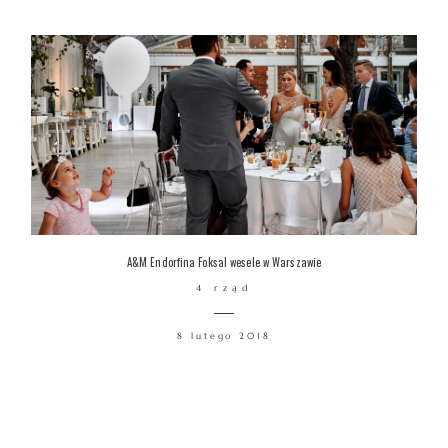
A&M Endorfina Foksal wesele w Warszawie
4 rząd
8 lutego 2018