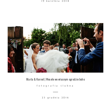
19 kwietnia 2018
WARSZTATY
KONTAKT
© COPYRIGHT ŁUKASZ OSTROWSKI
Marta & Kornel | Wesele we własnym ogrodzie boho
fotografia ślubna
23 grudnia 2016