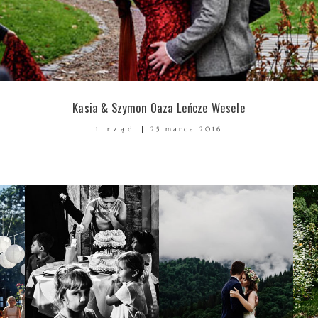
Kasia & Szymon Oaza Leńcze Wesele
1 rząd
25 marca 2016