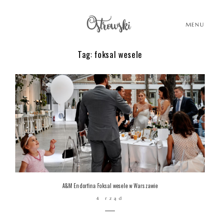
MENU
Tag: foksal wesele
HOME
HISTORIE
PORTFOLIO
O MNIE
A&M Endorfina Foksal wesele w Warszawie
4 rząd
BLOG