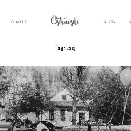
O MNIE
BLOG
Tag: esej