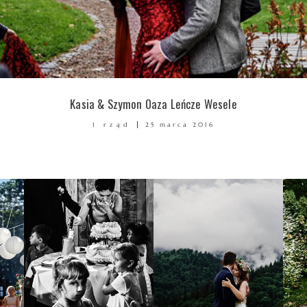
Kasia & Szymon Oaza Leńcze Wesele
1 rząd
25 marca 2016