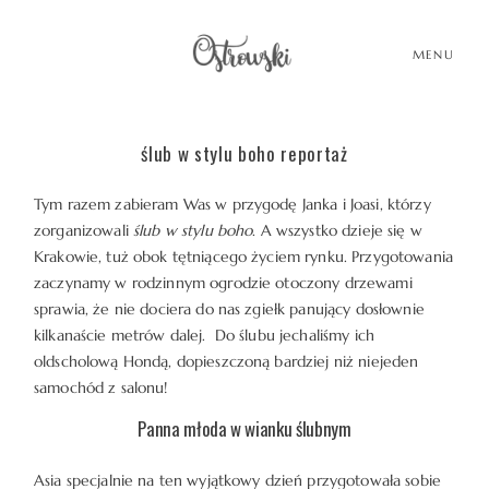
MENU
ślub w stylu boho reportaż
HOME
Tym razem zabieram Was w przygodę Janka i Joasi, którzy
zorganizowali
ślub w stylu boho
. A wszystko dzieje się w
HISTORIE
Krakowie, tuż obok tętniącego życiem rynku. Przygotowania
zaczynamy w rodzinnym ogrodzie otoczony drzewami
sprawia, że nie dociera do nas zgiełk panujący dosłownie
PORTFOLIO
kilkanaście metrów dalej. Do ślubu jechaliśmy ich
oldscholową Hondą, dopieszczoną bardziej niż niejeden
O MNIE
samochód z salonu!
Panna młoda w wianku ślubnym
BLOG
Asia specjalnie na ten wyjątkowy dzień przygotowała sobie