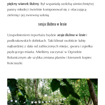
piękny wianek ślubny
. Był wspaniałą ozdobą uśmiechniętej
WARSZTATY
panny młodej i świetnie komponował się z otaczającą
zielenią i jej zwiewną suknią.
sesja ślubna w lesie
KONTAKT
Uzupełnieniem reportażu będzie
sesja ślubna w lesie
i
podkrakowskich dolinkach. Taki klimat osobiście lubię
najbardziej z dala od zatłoczonych miejsc, gwaru i zgiełku
pędzącego miasta. Mieliśmy zaczynać w Ogrodzie
Botanicznym ale szybka zmiana planów i kierunek kopiec
© COPYRIGHT ŁUKASZ OSTROWSKI
Kościuszki.