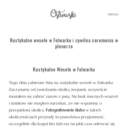
MENU
Rustykalne wesele w Folwarku i cywilna ceremonia w
HOME
plenerze
HISTORIE
Rustykalne Wesele w Folwarku
PORTFOLIO
Tego dnia zabieram Was na
rustykalne wesele w folwarku
.
Zaczynamy od zwiedzania okolicy Jeepami, oczywiście
musiałem się zabrać razem z parą. Na brak mocnych wrażeń
O MNIE
i siniaków nie mogłem narzekać, że nie wspomnę o
przepięknej okolicy.
Fotografowanie ślubu
w takich
okolicznościach przyrody to prawdziwa przyjemność,
BLOG
szczególnie dla kogoś kto lubi raz na jakiś czas oderwać się