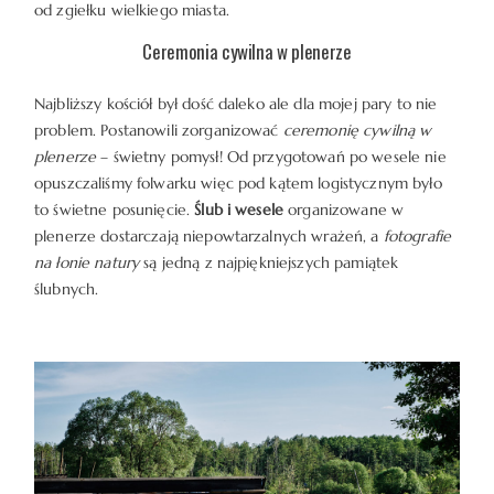
od zgiełku wielkiego miasta.
WARSZTATY
Ceremonia cywilna w plenerze
Najbliższy kościół był dość daleko ale dla mojej pary to nie
KONTAKT
problem. Postanowili zorganizować
ceremonię cywilną w
plenerze
– świetny pomysł! Od przygotowań po wesele nie
opuszczaliśmy folwarku więc pod kątem logistycznym było
to świetne posunięcie.
Ślub i wesele
organizowane w
plenerze dostarczają niepowtarzalnych wrażeń, a
fotografie
na łonie natury
są jedną z najpiękniejszych pamiątek
ślubnych.
© COPYRIGHT ŁUKASZ OSTROWSKI