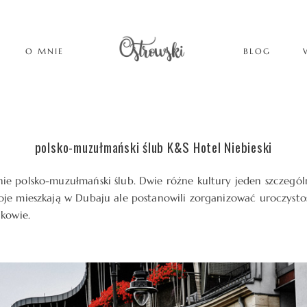
O MNIE
BLOG
polsko-muzułmański ślub K&S Hotel Niebieski
ie polsko-muzułmański ślub. Dwie różne kultury jeden szczegól
je mieszkają w Dubaju ale postanowili zorganizować uroczystość
akowie.