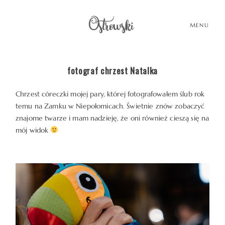
MENU
fotograf chrzest Natalka
HOME
Chrzest córeczki mojej pary, której fotografowałem ślub rok
temu na Zamku w Niepołomicach. Świetnie znów zobaczyć
HISTORIE
znajome twarze i mam nadzieję, że oni również cieszą się na
mój widok
PORTFOLIO
O MNIE
BLOG