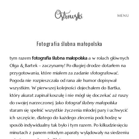
MENU
Fotografia ślubna małopolska
HOME
tym razem
fotografia ślubna małopolska
a w rolach głównych
Olga & Bartek – zaczynamy! Po długiej drodze dotarłem na
HISTORIE
przygotowania, które miałem za zadanie sfotografować.
Pogoda nie rozpieszczała od rana ale humor dopisywał
wszystkim. W pierwszej kolejności dojechałem do Bartka,
PORTFOLIO
który akurat zapinał koszulę i nie mógł się doczekać aż ruszy
do swojej narzeczonej. Jako
fotograf ślubny małopolska
O MNIE
staram się spełnić wszystkie życzenia młodej pary i uchwycić
ich szczęście, dlatego do każdego zlecenia podchodzę w
sposób indywidualny tak było i tym razem. Po kilkudziesięciu
BLOG
minutach z panem młodym aparaty wylądowały na siedzeniu