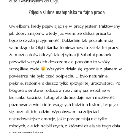
auta i wyruszyłem do Olgi.
Zdjęcia ślubne małopolska to fajna praca
WARSZTATY
Uwielbiam, kiedy pojawiając się w pracy jestem traktowany
KONTAKT
jak dobry znajomy, wtedy już wiem, że dalsza praca to
będzie czysta przyjemność. Dokładnie tak poczułem się
wchodząc do Olgi i Bartka to niesamowita zaleta tej pracy,
że można doświadczyć takiej sytuacji. Sobotni poranek
przywitał wszystkich deszczem ale podobno to wróży
szczęśliwe życie
Wszystko działo się zgodnie z planem w
powietrzu nie było czuć pośpiechu … było naturalnie,
© COPYRIGHT ŁUKASZ OSTROWSKI
pięknie, radośnie a deszcz tylko sprzyjał tej uroczystości. Po
błogosławieństwie rodziców ruszyliśmy już wspólnie w
kierunku kościoła. Fotografia ślubna daje nam możliwość
poznawania wielu interesujących ludzi ich historii, tego jak
się poznali, ich rodzin. Wydobywam na zdjęciach
najcudowniejsze emocje, jakie przepełniają nie tylko
młodych, ale ich najbliższych, z którymi dzielą się tego dnia