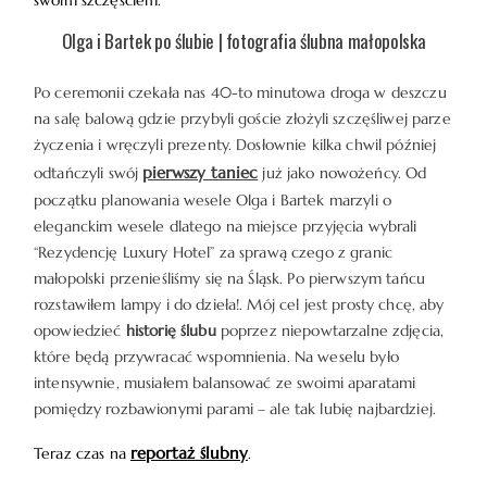
swoim szczęściem.
Olga i Bartek po ślubie | fotografia ślubna małopolska
Po ceremonii czekała nas 40-to minutowa droga w deszczu
na salę balową gdzie przybyli goście złożyli szczęśliwej parze
życzenia i wręczyli prezenty. Dosłownie kilka chwil później
pierwszy taniec
odtańczyli swój
już jako nowożeńcy. Od
początku planowania wesele Olga i Bartek marzyli o
eleganckim wesele dlatego na miejsce przyjęcia wybrali
“Rezydencję Luxury Hotel” za sprawą czego z granic
małopolski przenieśliśmy się na Śląsk. Po pierwszym tańcu
rozstawiłem lampy i do dzieła!. Mój cel jest prosty chcę, aby
opowiedzieć
historię ślubu
poprzez niepowtarzalne zdjęcia,
które będą przywracać wspomnienia. Na weselu było
intensywnie, musiałem balansować ze swoimi aparatami
pomiędzy rozbawionymi parami – ale tak lubię najbardziej.
reportaż ślubny
Teraz czas na
.