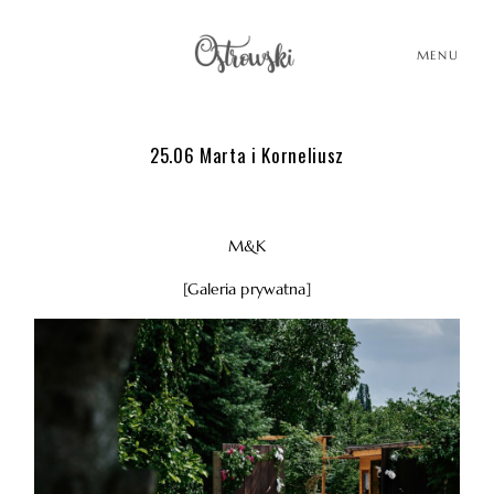
MENU
25.06 Marta i Korneliusz
HOME
HOME
HISTORIE
HISTORIE
M&K
[Galeria prywatna]
PORTFOLIO
PORTFOLIO
O MNIE
O MNIE
BLOG
BLOG