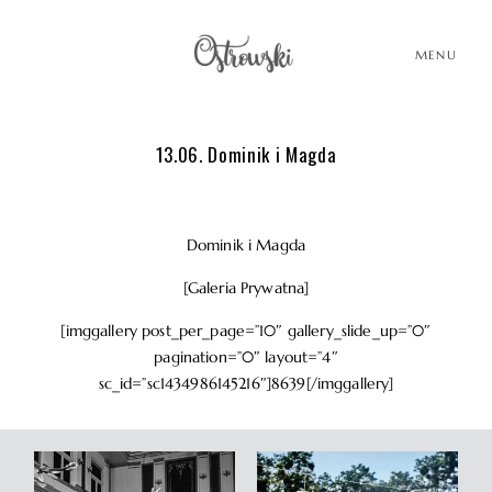
MENU
13.06. Dominik i Magda
HOME
HOME
HISTORIE
HISTORIE
Dominik i Magda
[Galeria Prywatna]
PORTFOLIO
PORTFOLIO
[imggallery post_per_page=”10″ gallery_slide_up=”0″
pagination=”0″ layout=”4″
sc_id=”sc1434986145216″]8639[/imggallery]
O MNIE
O MNIE
BLOG
BLOG